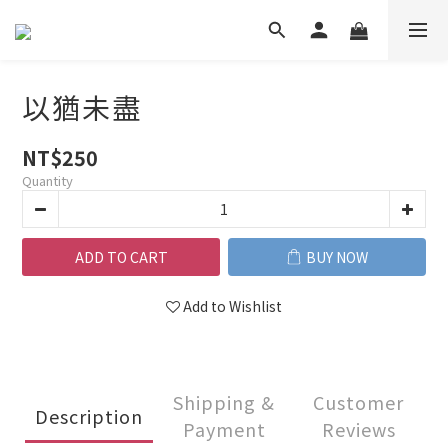
以猶未盡
NT$250
Quantity
ADD TO CART
BUY NOW
Add to Wishlist
Shipping &
Customer
Description
Payment
Reviews