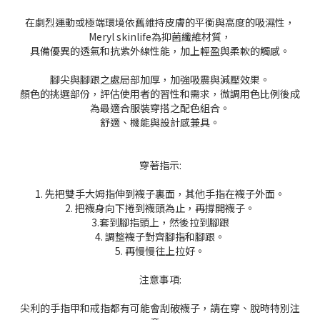
在劇烈運動或極端環境依舊維持皮膚的平衡與高度的吸濕性，
Meryl skinlife為抑菌纖維材質，
具備優異的透氣和抗紫外線性能，加上輕盈與柔軟的觸感。
腳尖與腳跟之處局部加厚，加強吸震與減壓效果。
顏色的挑選部份，評估使用者的習性和需求，微調用色比例後成
為最適合服裝穿搭之配色組合。
舒適、機能與設計感兼具。
穿著指示:
1. 先把雙手大姆指伸到襪子裏面，
其他手指在襪子外面。
2. 把襪身向下捲到襪頭為止，再撐開襪子。
3.套到腳指頭上，然後拉到腳跟
4. 調整襪子對齊腳指和腳跟。
5. 再慢慢往上拉好。
注意事項:
尖利的手指甲和戒指都有可能會刮破襪子，請在穿、脫時特別注