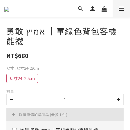
勇敢 אמיץ ｜軍綠色背包客機
能襪
NT$680
尺寸
: 尺寸24-29cm
尺寸24-29cm
數量
以優惠價加購商品
(最多 1 件)