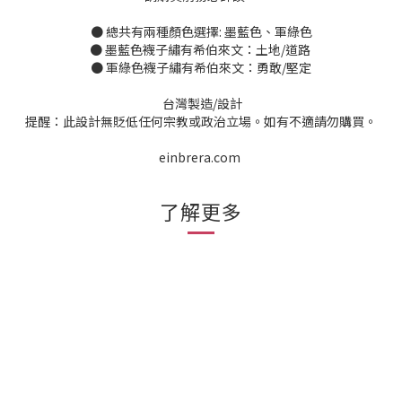
● 總共有兩種顏色選擇: 墨藍色、軍綠色
● 墨藍色襪子繡有希伯來文：土地/道路
● 軍綠色襪子繡有希伯來文：勇敢/堅定
台灣製造
/
設計
提醒：此設計無貶低任何宗教或政治立場。如有不適請勿購買。
einbrera.com
了解更多