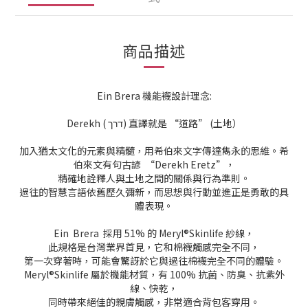
商品描述
Ein Brera 機能襪設計理念:
Derekh ( דרך) 直譯就是 “道路” (土地）
加入猶太文化的元素與精髓，用希伯來文字傳達雋永的思維。
希
伯來文有句古諺 “Derekh Eretz”，
精確地詮釋人與土地之間的關係與行為準則。
過往的智慧言語依舊歷久彌新，
而思想與行動並進正是勇敢的具
體表現。
Ein Brera 採用 51% 的 Meryl®
Skinlife 紗線，
此規格是台灣業界首見，
它和棉襪觸感完全不同，
第一次穿著時，
可能會驚訝於它與過往棉襪完全不同的體驗。
Meryl®
Skinlife 屬於機能材質，有 100% 抗菌、防臭、
抗紫外
線、快乾，
同時帶來絕佳的親膚觸感，非常適合背包客穿用。