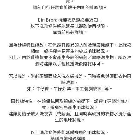
意。
請勿自行任意修剪襪子內側的針線頭。
Ein Brera 機能襪洗滌必要須知：
以下洗滌條件將能延長此襪款使用期限，
購買前務必詳讀。
因為紗線特性緣故，在保證其優異的抗菌及親膚機能下，此襪款
相較
一般棉襪容易產生勾紗或毛球狀況。
因此，由於此襪款並不會產生多
餘的細菌／異味滋生物，所以洗
滌時建議以手輕揉搓洗後陰乾即可。
若以機洗，則必須翻面放入洗衣袋機洗，同時避免與硬挺衣物同
時洗
滌，
如：牛仔褲、牛仔外套、軍工裝斜紋褲...等。
因紗線特性，在確保抗菌及親膚的前提下，請遵守建議洗滌方
式，避
免容易產生毛球狀況。
建議將襪子放入洗衣袋（或翻面）且同時與硬
挺的衣物水洗所產
生的毛球狀況。
以上洗滌條件將能延緩襪履的毛球狀況，
請購買前務必詳讀。