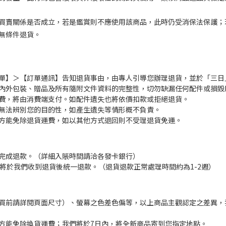
買賣關係是否成立，若是鑑賞則不應使用該商品，此時仍受消保法保護；
無條件退貨。
單】＞【訂單通訊】告知退貨事由，由專人引導您辦理退貨，並於「三日
內外包裝、贈品及所有隨附文件資料的完整性，切勿缺漏任何配件或損毀
費，將由消費端支付。如配件遺失也將依價扣款或拒絕退貨。
無法辨別您的目的性，如產生遺失等情形概不負責。
方能免除退貨運費，如以其他方式退回則不受理退貨免運。
完成退款。（詳細入賬時間請洽各發卡銀行）
。將於我們收到退貨後統一退款。（退貨退款正常處理時間約為1-2週）
買前請詳閱頁面尺寸）、螢幕之色差色偏等，以上商品主觀認定之差異，
方能免除換貨運費；我們將於7日內，將全新商品寄到您指定地點。