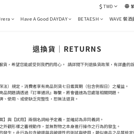
$
TWD
Brera
Have A Good DAYDAY
BETAESH
WAVE 餐酒
退換貨｜RETURNS
換貨服貨，希望您能感受到我們的用心。 請詳閱下列退換貨政策，有詳盡的
保法）規定，消費者享有商品到貨七日鑑賞期（包含例假日）之權益。
商品問題請透過『訂單通訊』聯繫，將會儘速為您處理相關問題。
牌、使用、或使缺乏完整性，恕無法退貨。
賞】與【試用】兩個名詞給予定義，並確認為非同義詞。
之外觀形樣之審視動作，並無對物之本身進行操作之行為的發生。
的發生。此行為包含破壞與非破壞性的測試與使用，類似商品之品質檢定