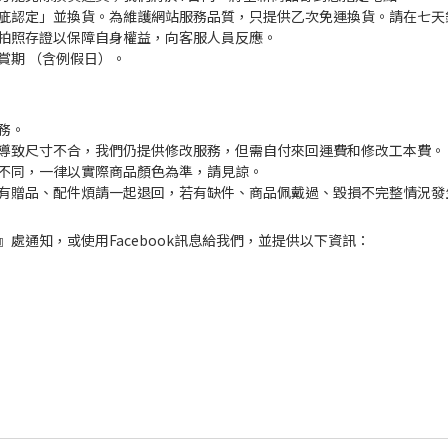
疵認定」並換貨。為維護網站服務品質，只提供乙次免運換貨。請在七天
拍照存證以保障自身權益，向客服人員反應。
賞期 （含例假日）。
務。
導致尺寸不合，我們仍提供修改服務，但需自付來回運費和修改工本費。
不同，一律以實際商品顏色為準，請見諒。
有贈品、配件煩請一起退回，若有缺件、商品佩戴過、毀損不完整情況發
處通知，或使用Facebook訊息給我們，並提供以下資訊：