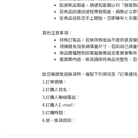
如遇新品瑕疵，請通知客服以利「辦理瑕
若商品因運送過程導致瑕疵，請務必立即
從商品送抵您手上開始，您即擁有七天鑑
其他注意事項：
特殊訂製品，若無特殊理由不提供退貨服
項鍊鏈長加長請慎量尺寸，若因自己誤量
商品圖檔顏色因電腦螢幕設定差異會略有
鑑賞期內退、換貨請保持商品完整性，若
如您需辦理退換貨時，複製下列資訊至『訂單通訊』
1.訂單號碼：
2.訂購人姓名：
3.訂購人聯絡電話：
4.訂購人E-mail：
5.訂購時間：
6.退、換貨原因：