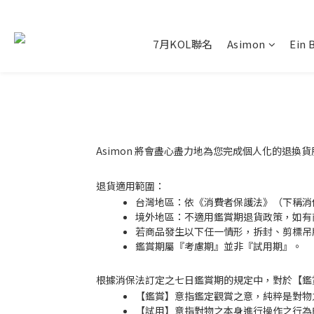
7月KOL聯名
Asimon
Ein 
Asimon 將會盡心盡力地為您完成個人化的退
退貨適用範圍：
台灣地區：依《消費者保護法》（下稱消
境外地區：不適用鑑賞期退貨政策，如有
若商品發生以下任一情形，拆封、剪標吊
鑑賞期屬『考慮期』並非『試用期』。​
根據消保法訂定之七日鑑賞期的規定中，對於【鑑
【鑑賞】意指鑑定觀賞之意，純粹是對物
【試用】意指對物之本身進行操作之行為