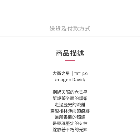
送貨及付款方式
商品描述
大衛之星｜מגן דוד
/magen David/
劃過天際的六芒星
訴說著全面的護衛
走過歷史的流離
穿越槍林彈雨的痕跡
無所畏懼的照耀
是靈魂堅定的支柱
綻放著不朽的光輝