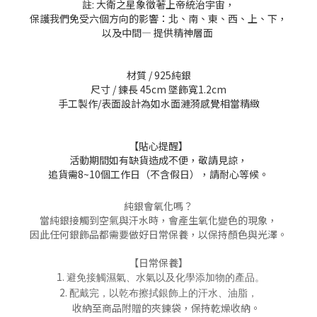
註: 大衛之星象徵著上帝統治宇宙，
保護我們免受六個方向的影響：北、南、東、西、上、下，
以及中間— 提供精神層面
材質 / 925純銀
尺寸 / 鍊長 45cm 墜飾寬1.2cm
手工製作/表面設計為如水面漣漪感覺相當精緻
【貼心提醒】
活動期間如有缺貨造成不便，敬請見諒，
追貨需
8~10
個工作日（不含假日），請耐心等候。
純銀會氧化嗎？
當純銀接觸到空氣與汗水時，會產生氧化變色的現象，
因此任何銀飾品都需要做好日常保養，以保持顏色與光澤。
【日常保養】
1.
避免接觸濕氣
、
水氣以及化學添加物的產品。
2.
配戴完，以乾布擦拭銀飾上的汗水
、油脂，
收納至商品附贈的夾鍊袋，保持乾燥收納。