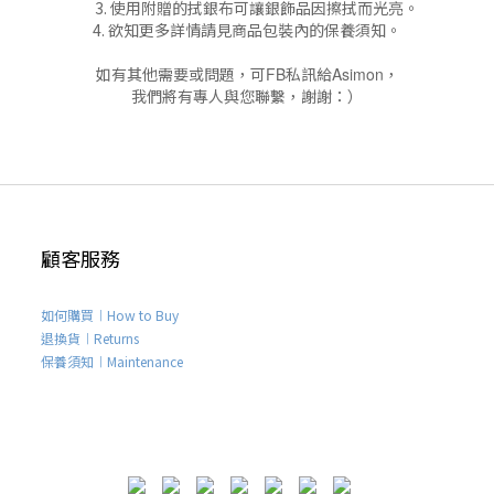
3. 使用附贈的拭銀布可讓銀飾品因擦拭而光亮。
4. 欲知更多詳情請見商品包裝內的保養須知。
如有其他需要或問題，可
FB
私訊給
Asimon
，
我們將有專人與您聯繫，謝謝：）
顧客服務
如何購買︱How to Buy
退換貨︱Returns
保養須知︱Maintenance